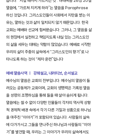
습니다. “지킬 때까지 가르치는 것”. 마태복음 28장 20절
말씀에, “가르쳐 지키게 하라”는 말씀을 Paraphrase
하신 것입니다. 그리스도인들이 사회에서 지탄을 받는 이
유는, 말하는 것과 삶이 일치되지 않기 때문입니다. 한국
교회는 예배와 선교에 힘써왔습니다. 그러나, 그 말씀을 삶
의 현장에서 실천하고 책임지도록 내실 있는 그리스도인
의 삶을 세우는 데에는 약함이 많았습니다. 예배로 시작한
우리의 삶이 주중의 삶속에서 “그리스도인의 향기”로 나
타나도록 하는 것이 “제자 훈련”입니다
예배 말씀사역 ㅣ 강해설교, 내러티브, 순서설교
예수님의 말씀은 교회의 전부입니다. 예수님의 말씀이 들
려오는 공동체가 교회이며, 교회의 생명력은 기록된 말씀
을 성령의 조명하심을 통해 들을 때 살아 숨쉬게 됩니다.
말씀에는 셀 수 없이 다양한 인물들이 각자의 역사적 상황
적 경제적 배경 속에서 각기 다른 기질과 성품으로 하나님
을 마주친 “이야기”가 포함되어 있습니다. 사람들의 삶속
에 다가가시고 그들을 만나주신 하나님과 사람들의 “이야
기”를 발견할 때, 우리는 그 이야기가 우리의 삶속에서도