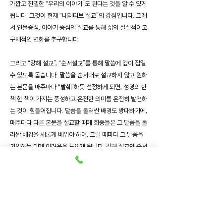
가깝고 친밀한 “우리의 이야기”도 된다는 것을 알 수 있게
됩니다. 그것이 현재 “내러티브 설교”의 강점입니다. 그래
서 인물중심, 이야기 중심의 설교를 통해 삶의 실질적이고
구체적인 변화를 추구합니다.
그리고 “강해 설교”, “순서설교”를 통해 말씀에 깊이 잠길
수 있도록 돕습니다. 말씀을 순서대로 설교하지 않고 원하
는 본문을 매주마다 “발췌”하듯 선정하게 되면, 성경의 한
책 한 책이 가지는 풍성하고 온전한 의미를 온전히 발견하
는 것이 힘들어집니다. 말씀을 둘러싼 배경도 방대하기에,
매주마다 다른 본문을 설교할 때에 회중들은 그 말씀을 둘
러싼 배경을 새롭게 배워야 하며, 그럴 때마다 그 말씀을
기억하는 데에 어려움을 느끼게 됩니다. 강해 설교와 순서
설교는 회중이 말씀을 자신의 것으로 온전히 소화하고 소
유할 수 있도록 돕습니다.
예배 영상보기
세례교육ㅣ 매년 2번 세례식 준비와 5주 교육과정