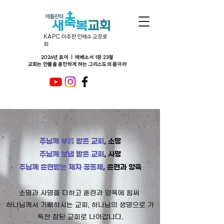
KAPC 미주한인예수교장로
회
2026년 표어 ㅣ 에베소서 1장 23절
교회는 만물을 충만하게 하는 그리스도의 몸이라
주님께 부름 받은 교회
, 소명
주님께 보냄 받은 교회
, 사명
주님께 훈련받는 제자 공동체
, 훈련과 양육
​소명과 사명을 다하고 훈련과 양육에 힘써
하나님께서 기뻐하시는 교회, 하나님의
생명으로 가
득찬 참된 교회로 나아갑니다.