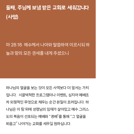
​둘째, 주님께 보냄 받은 교회로 세워갑니다
(사명)
마 28:18 예수께서 나아와 말씀하여 이르시되 하
늘과 땅의
모든 권세를 내게 주셨으니
하나님의 얼굴을 보는 것이 모든 사역보다 더 앞서는 가치
입니다. 시끌벅적한 프로그램이나 이벤트, 심지어 예배조
차 외형적인 무엇으로 채우는 순간 본질이 흐려집니다. 하
나님은 이 땅 위에 성령님의 임재가 살아있고 예수 그리스
도의 복음이 선포되는 예배와 “경배”를 통해 “그 얼굴을
뵈옵고” 나아가는 교회를 세우길 원하십니다.