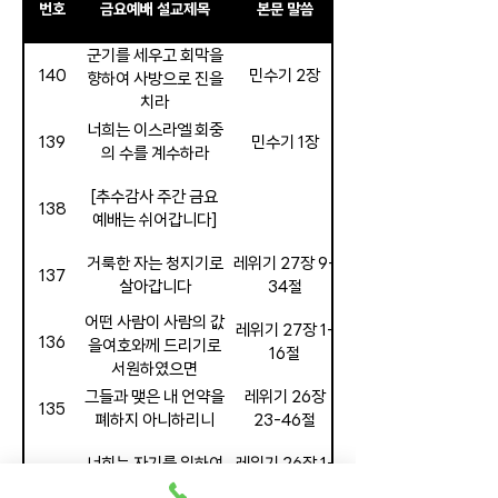
번호
금요예배 설교제목
본문 말씀
군기를 세우고 회막을
140
민수기 2장
12. 12. 2025
향하여 사방으로 진을
치라
너희는 이스라엘 회중
139
민수기 1장
의 수를 계수하라
[추수감사 주간 금요
138
11. 28. 2025
예배는 쉬어갑니다]
거룩한 자는 청지기로
레위기 27장 9-
137
살아갑니다
34절
어떤 사람이 사람의 값
레위기 27장 1-
136
을여호와께 드리기로
16절
서원하였으면
그들과 맺은 내 언약을
레위기 26장
135
폐하지 아니하리니
23-46절
너희는 자기를 위하여
레위기 26장 1-
134
10. 31. 2025
우상을 만들지 말지니
22절