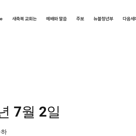
e
새축복 교회는
예배와 말씀
주보
뉴블청년부
다음세
년 7월 2일
축하