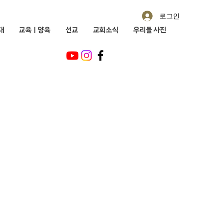
로그인
대
교육ㅣ양육
선교
교회소식
우리들 사진